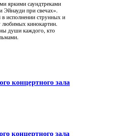
ми яркими саундтреками
и Эйнауди при свечах».
 в исполнении струнных и
у любимых кинокартин.
ины души каждого, кто
льмами.
го концертного зала
 концертного зала