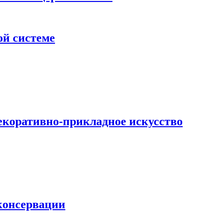
ой системе
екоративно-прикладное искусство
 консервации