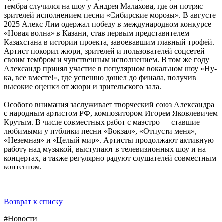
тембра случился на шоу у Андрея Малахова, где он потряс
зрителей исполнением песни «Сибирские морозы». В августе
2025 Алекс Лим одержал победу в международном конкурсе
«Новая волна» в Казани, став первым представителем
Казахстана в истории проекта, завоевавшим главный трофей.
Артист покорил жюри, зрителей и пользователей соцсетей
своим тембром и чувственным исполнением. В том же году
Александр принял участие в популярном вокальном шоу «Ну-
ка, все вместе!», где успешно дошел до финала, получив
высокие оценки от жюри и зрительского зала.
Особого внимания заслуживает творческий союз Александра
с народным артистом РФ, композитором Игорем Яковлевичем
Крутым. В числе совместных работ с маэстро — ставшие
любимыми у публики песни «Вокзал», «Отпусти меня»,
«Неземная» и «Целый мир». Артисты продолжают активную
работу над музыкой, выступают в телевизионных шоу и на
концертах, а также регулярно радуют слушателей совместным
контентом.
Возврат к списку
#Новости