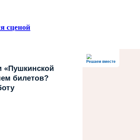
ся сценой
Решаем вместе
м «Пушкинской
ием билетов?
боту