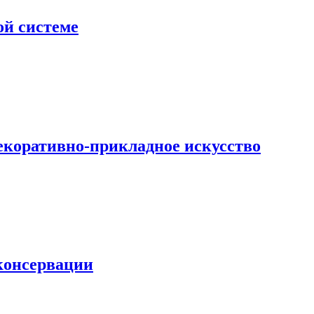
ой системе
екоративно-прикладное искусство
 консервации