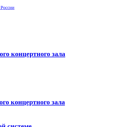
 России
го концертного зала
 концертного зала
ой системе