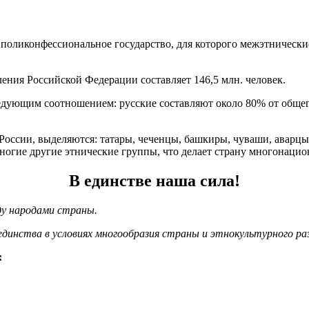
 поликонфессиональное государство, для которого межэтническ
ления Российской Федерации составляет 146,5 млн. человек.
едующим соотношением: русские составляют около 80% от общег
ссии, выделяются: татары, чеченцы, башкиры, чуваши, аварцы,
ногие другие этнические группы, что делает страну многонац
В единстве наша сила!
ду народами страны.
единства в условиях многообразия страны и этнокультурного ра
: