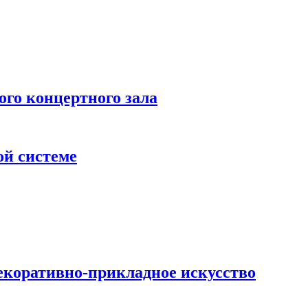
 концертного зала
ой системе
екоративно-прикладное искусство