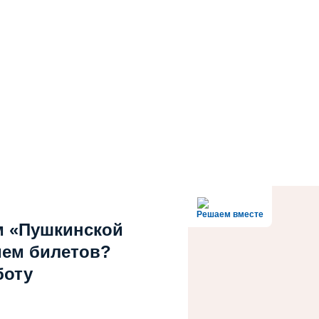
Решаем вместе
м «Пушкинской
ием билетов?
боту