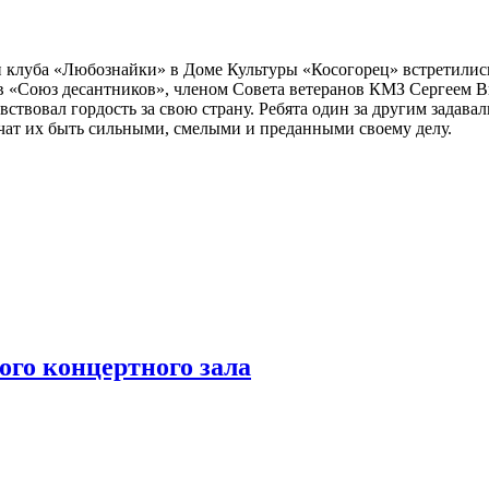
и клуба «Любознайки» в Доме Культуры «Косогорец» встретились
в «Союз десантников», членом Совета ветеранов КМЗ Сергеем 
вствовал гордость за свою страну. Ребята один за другим задав
чат их быть сильными, смелыми и преданными своему делу.
го концертного зала