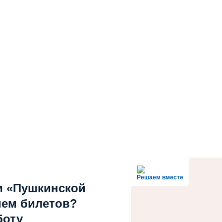
Решаем вместе
м «Пушкинской
ием билетов?
боту