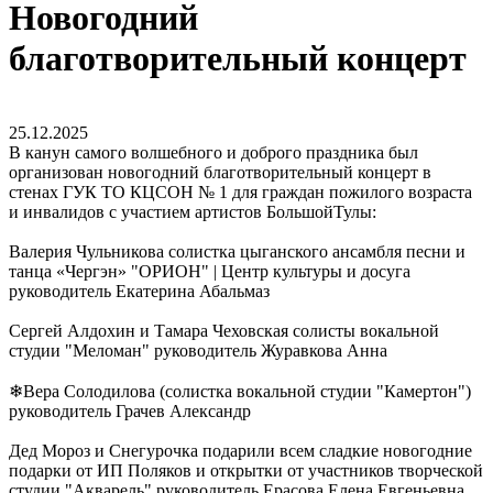
Новогодний
благотворительный концерт
25.12.2025
В канун самого волшебного и доброго праздника был
организован новогодний благотворительный концерт в
стенах ГУК ТО КЦСОН № 1 для граждан пожилого возраста
и инвалидов с участием артистов БольшойТулы:
Валерия Чульникова солистка цыганского ансамбля песни и
танца «Чергэн» "ОРИОН" | Центр культуры и досуга
руководитель Екатерина Абальмаз
Сергей Алдохин и Тамара Чеховская солисты вокальной
студии "Меломан" руководитель Журавкова Анна
❄Вера Солодилова (солистка вокальной студии "Камертон")
руководитель Грачев Александр
Дед Мороз и Снегурочка подарили всем сладкие новогодние
подарки от ИП Поляков и открытки от участников творческой
студии "Акварель" руководитель Ерасова Елена Евгеньевна.