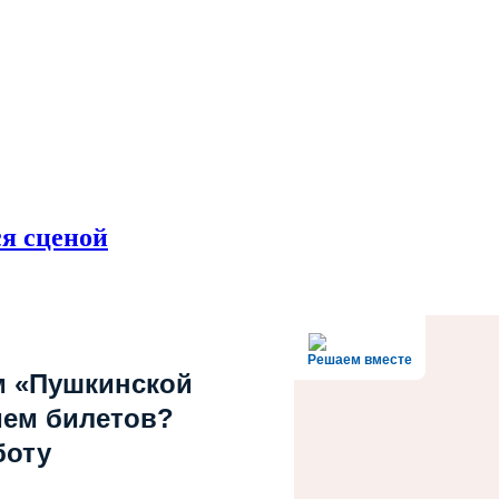
ся сценой
Решаем вместе
м «Пушкинской
ием билетов?
боту