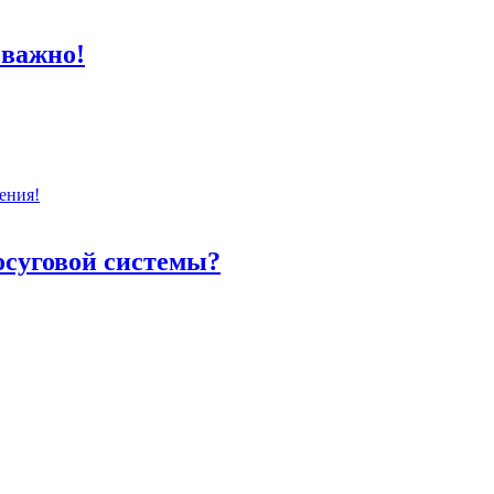
 важно!
ения!
осуговой системы?