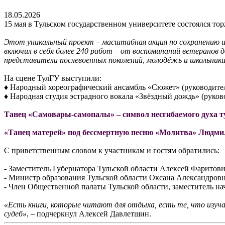
18.05.2026
15 мая в Тульском государственном университете состоялся т
Этот уникальный проект – масштабная акция по сохранению ис
включил в себя более 240 работ – от воспоминаний ветеранов 
представители послевоенных поколений, молодёжь и школьники 
На сцене ТулГУ выступили:
♦ Народный хореографический ансамбль «Сюжет» (руководител
♦ Народная студия эстрадного вокала «Звёздный дождь» (руков
Танец «Самовары-самопалы» – символ несгибаемого духа ту
«Танец матерей» под бессмертную песню «Молитва» Людми
С приветственным словом к участникам и гостям обратились:
- Заместитель Губернатора Тульской области Алексей Фаритов
- Министр образования Тульской области Оксана Александров
- Член Общественной палаты Тульской области, заместитель на
«Есть книги, которые читают для отдыха, есть те, что изучаю
судеб»
, – подчеркнул Алексей Давлетшин.