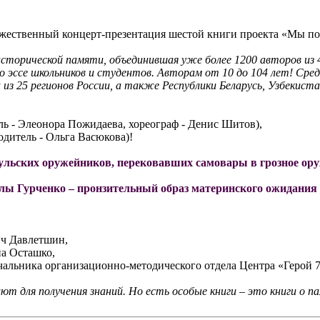
оржественный концерт-презентация шестой книги проекта «Мы по
торической памяти, объединившая уже более 1200 авторов из 4
до эссе школьников и студентов. Авторам от 10 до 104 лет! Сре
из 25 регионов России, а также Республики Беларусь, Узбекист
ь - Элеонора Пожидаева, хореограф - Денис Шитов),
одитель - Ольга Васюкова)!
льских оружейников, перековавших самовары в грозное оруж
лы Гурченко – пронзительный образ материнского ожидания
ич Давлетшин,
на Осташко,
чальника организационно-методического отдела Центра «Герой 7
т для получения знаний. Но есть особые книги – это книги о п