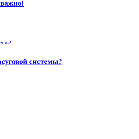
 важно!
ения!
осуговой системы?