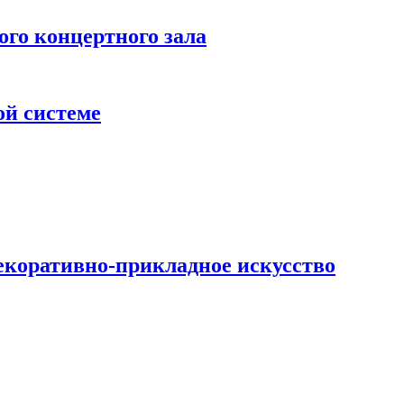
 концертного зала
ой системе
екоративно-прикладное искусство