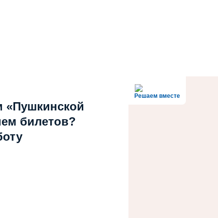
Решаем вместе
м «Пушкинской
ием билетов?
боту