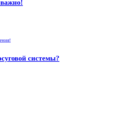
 важно!
ения!
осуговой системы?