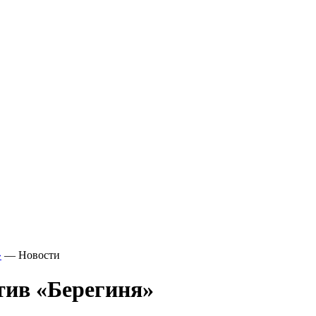
»
—
Новости
ив «Берегиня»