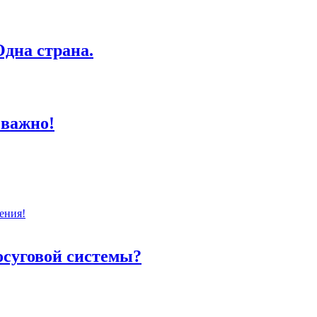
дна страна.
 важно!
ения!
осуговой системы?