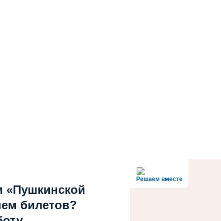
Решаем вместе
м «Пушкинской
ием билетов?
боту